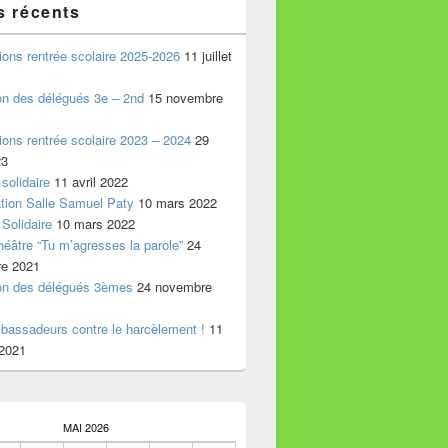
s récents
ions rentrée scolaire 2025-2026
11 juillet
on des délégués 3e – 2nd
15 novembre
ions rentrée scolaire 2023 – 2024
29
23
 solidaire
11 avril 2022
tion Salle Samuel Paty
10 mars 2022
 Solidaire
10 mars 2022
héâtre “Tu m’agresses la parole”
24
e 2021
on des délégués 3èmes
24 novembre
bassadeurs contre le harcèlement !
11
 2021
MAI 2026