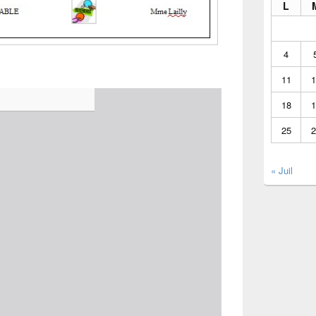
L
4
11
1
18
1
25
2
« Juil