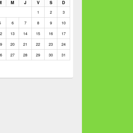
M
M
J
V
S
D
1
2
3
5
6
7
8
9
10
2
13
14
15
16
17
9
20
21
22
23
24
6
27
28
29
30
31