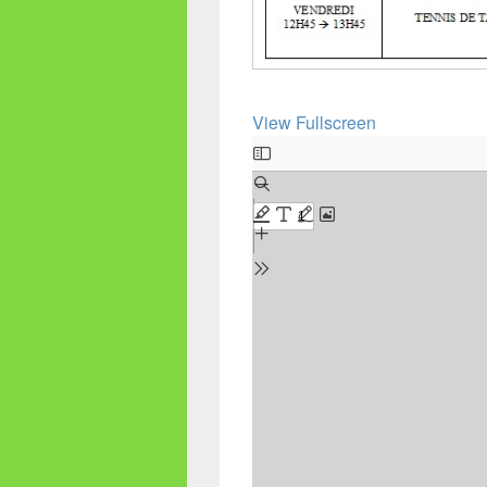
View Fullscreen
Aller
au
contenu
PDF