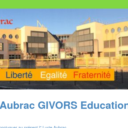
 Aubrac GIVORS Education 
conjuguer au présent !" Lucie Aubrac