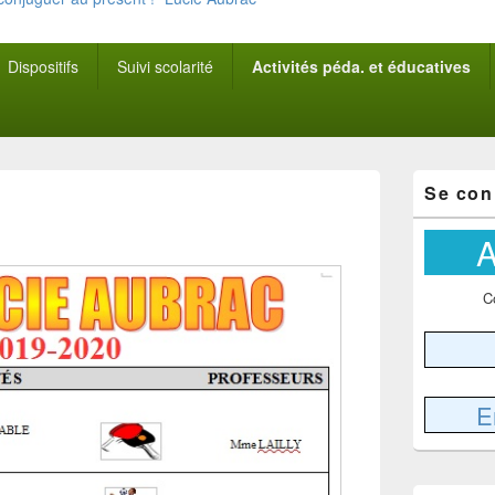
Dispositifs
Suivi scolarité
Activités péda. et éducatives
Zone
Se con
principale
de
widget
A
pour
la
barre
C
latérale
E