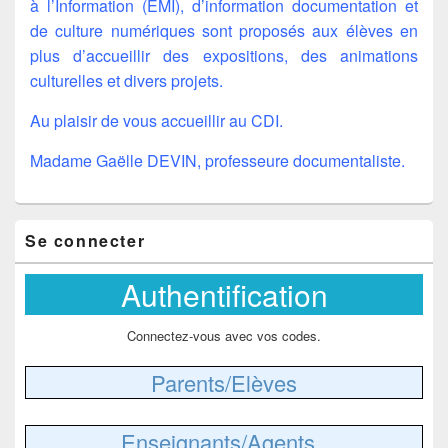
à l’Information (EMI), d’information documentation et
de culture numériques sont proposés aux élèves en
plus d’accueillir des expositions, des animations
culturelles et divers projets.
Au plaisir de vous accueillir au CDI.
Madame Gaëlle DEVIN, professeure documentaliste.
Zone
Se connecter
principale
de
widget
Authentification
pour
la
barre
Connectez-vous avec vos codes.
latérale
Parents/Elèves
Enseignants/Agents